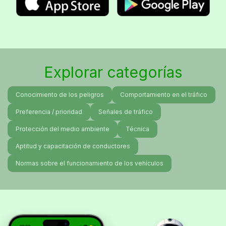
Explorar categorías
Conocimiento de los peligros
Comportamiento en el tráfico
Preferencia / prioridad
Señales de tráfico
Protección del medio ambiente
Técnica
Aptitud y capacitación de conductores
Normas sobre el funcionamiento de los vehículos