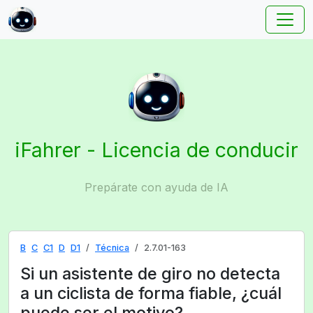
iFahrer - Licencia de conducir
Prepárate con ayuda de IA
B
C
C1
D
D1
Técnica
2.7.01-163
Si un asistente de giro no detecta
a un ciclista de forma fiable, ¿cuál
puede ser el motivo?