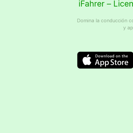
iFahrer – Lice
Domina la conducción co
y a