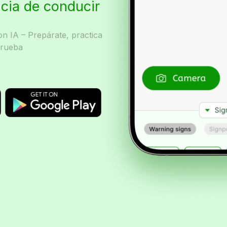
ncia de conducir
n IA – Prepárate, practica
prueba