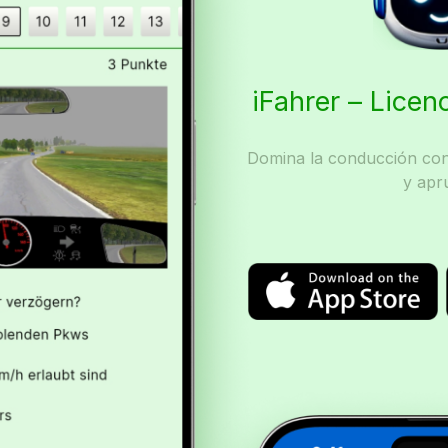
iFahrer – Licen
Domina la conducción con 
y apr