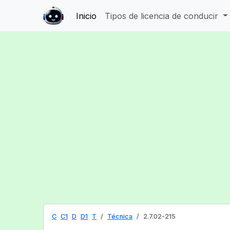
Inicio
Tipos de licencia de conducir
C
C1
D
D1
T
Técnica
2.7.02-215