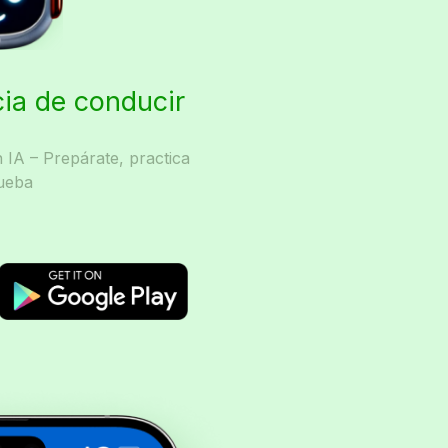
cia de conducir
IA – Prepárate, practica
ueba