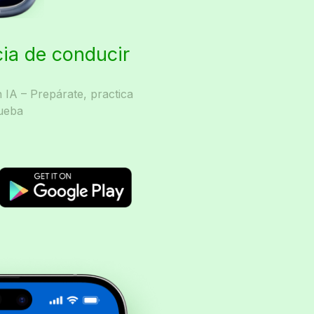
cia de conducir
IA – Prepárate, practica
ueba