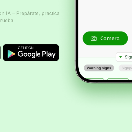
n IA – Prepárate, practica
prueba