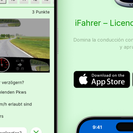
iFahrer – Licen
Domina la conducción con 
y apr