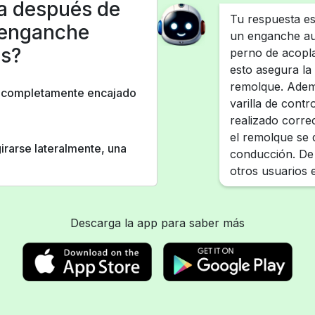
a después de
Tu respuesta e
 enganche
un enganche au
es?
perno de acopl
esto asegura la
remolque. Ademá
ar completamente encajado
varilla de contr
realizado corr
el remolque se 
rarse lateralmente, una
conducción. De 
otros usuarios e
Descarga la app para saber más