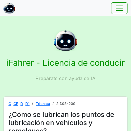
iFahrer - Licencia de conducir
Prepárate con ayuda de IA
C
CE
D
D1
Técnica
2.7.08-209
¿Cómo se lubrican los puntos de
lubricación en vehículos y
remolques?