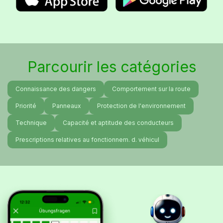
Parcourir les catégories
Connaissance des dangers
Comportement sur la route
Priorité
Panneaux
Protection de l'environnement
Technique
Capacité et aptitude des conducteurs
Prescriptions relatives au fonctionnem. d. véhicul