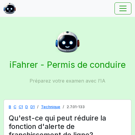
iFahrer - Permis de conduire
Préparez votre examen avec l’IA
B
C
C1
D
D1
Technique
2.7.01-133
Qu'est-ce qui peut réduire la
fonction d'alerte de
franchissement de ligne?