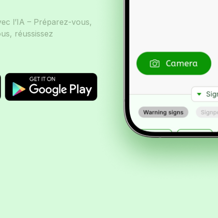
vec l’IA – Préparez-vous,
us, réussissez