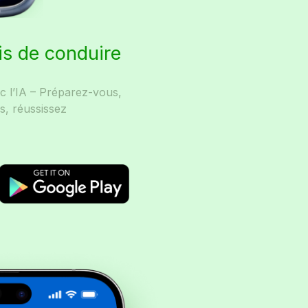
is de conduire
ec l’IA – Préparez-vous,
s, réussissez