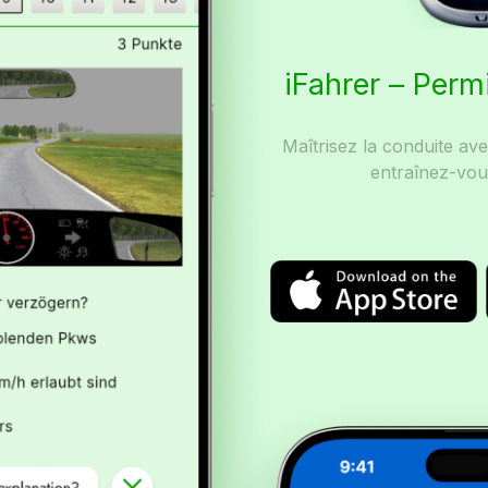
iFahrer – Perm
Maîtrisez la conduite av
entraînez-vou