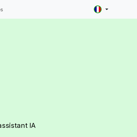
es
assistant IA