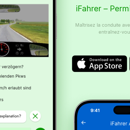
iFahrer – Perm
Maîtrisez la conduite av
entraînez-vou