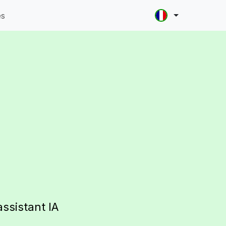
es
assistant IA