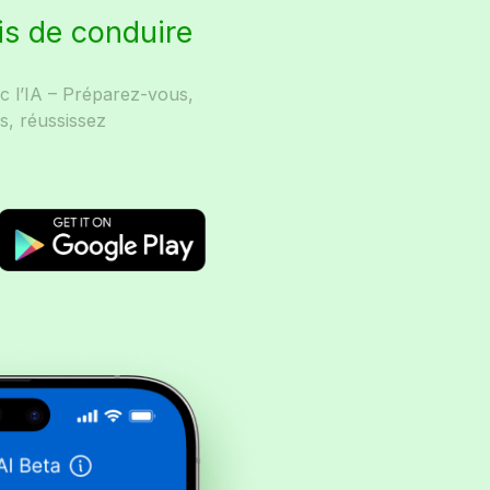
is de conduire
ec l’IA – Préparez-vous,
s, réussissez