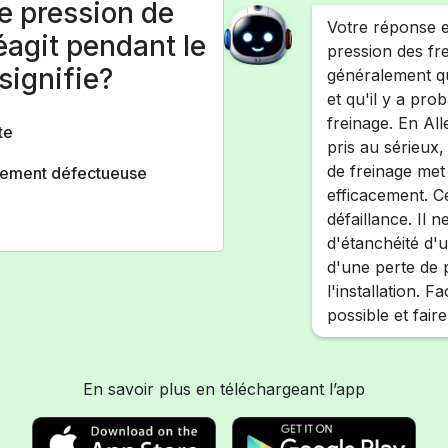
de pression de
Votre réponse es
réagit pendant le
pression des fre
signifie?
généralement qu
et qu'il y a pro
freinage. En All
te
pris au sérieux,
de freinage met
ablement défectueuse
efficacement. C
défaillance. Il
d'étanchéité d'u
d'une perte de 
l'installation. F
possible et fair
En savoir plus en téléchargeant l’app