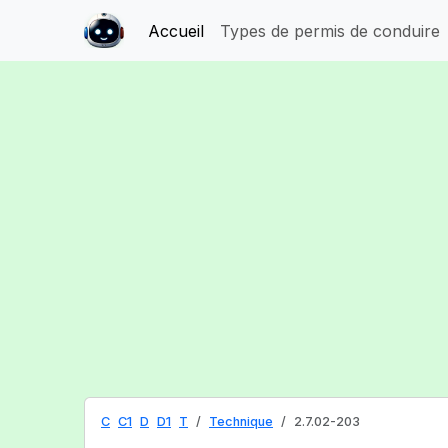
Accueil
Types de permis de conduire
C
C1
D
D1
T
Technique
2.7.02-203