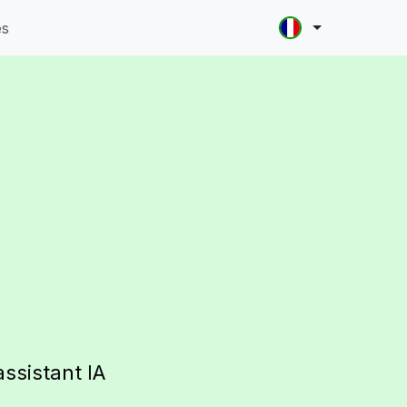
es
assistant IA