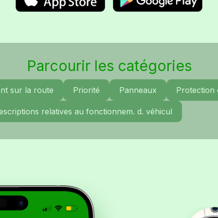
Parcourir les catégories
t sur la route
Priorité
Panneaux
Protection
escriptions relatives au fonctionnem. d. véhicul