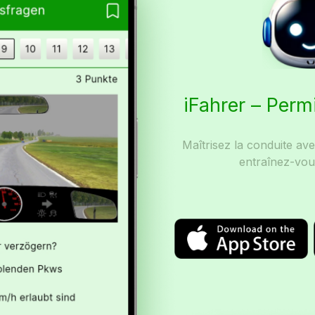
iFahrer – Perm
Maîtrisez la conduite av
entraînez-vou