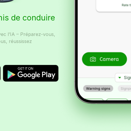
mis de conduire
vec l’IA – Préparez-vous,
us, réussissez