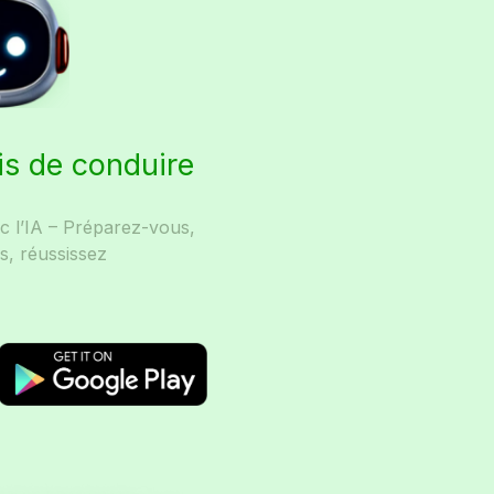
is de conduire
ec l’IA – Préparez-vous,
s, réussissez