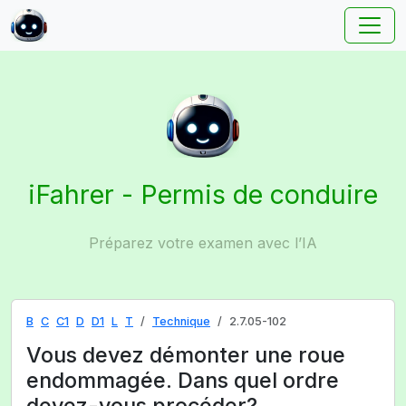
iFahrer - Permis de conduire
Préparez votre examen avec l’IA
B
C
C1
D
D1
L
T
Technique
2.7.05-102
Vous devez démonter une roue
endommagée. Dans quel ordre
devez-vous procéder?