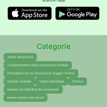
Scarica l’app
Categorie
Studio die pericoli
Comportamento nella circolazione stradale
Precedenza di una direzione di viaggio / Priorità
Segnale stradale
Tutela ambientale
Tecnica
Idoneità ed attitudine die conducenti
Norme sull’uso die veicoli