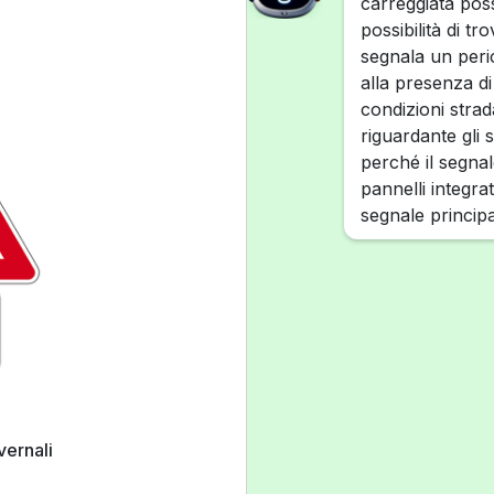
carreggiata poss
possibilità di t
segnala un peric
alla presenza di
condizioni strad
riguardante gli 
perché il segnale
pannelli integrat
segnale principa
vernali