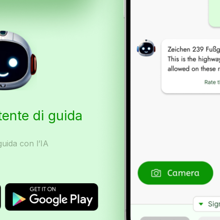
tente di guida
uida con l’IA