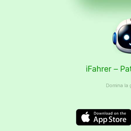
iFahrer – Pa
Domina la g