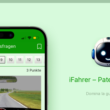
iFahrer – Pat
Domina la gu