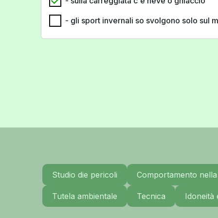
- sulla carreggiata c'è neve o ghiaccio
- gli sport invernali so svolgono solo sul
Studio die pericoli
Comportamento nella 
Tutela ambientale
Tecnica
Idoneità 