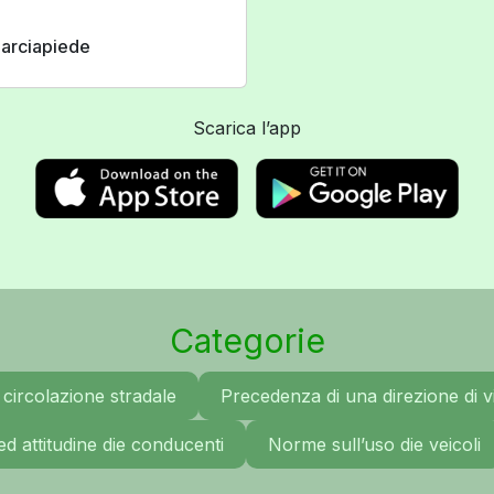
 marciapiede
Scarica l’app
Categorie
circolazione stradale
Precedenza di una direzione di vi
ed attitudine die conducenti
Norme sull’uso die veicoli