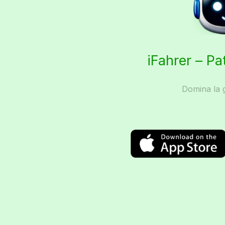
iFahrer – Pa
Domina la g