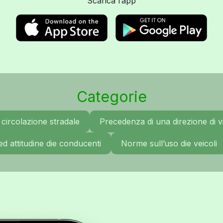
Scarica l’app
Categorie
circolazione stradale
Precedenza di una direzione di vi
ed attitudine die conducenti
Norme sull’uso die veicoli