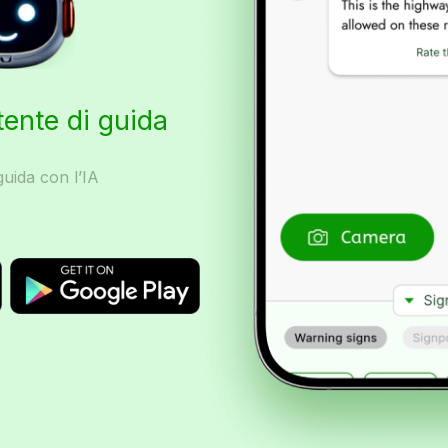
tente di guida
uida con l’IA