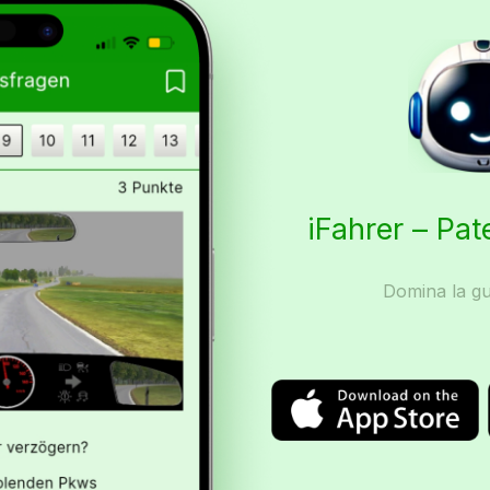
iFahrer – Pat
Domina la gu