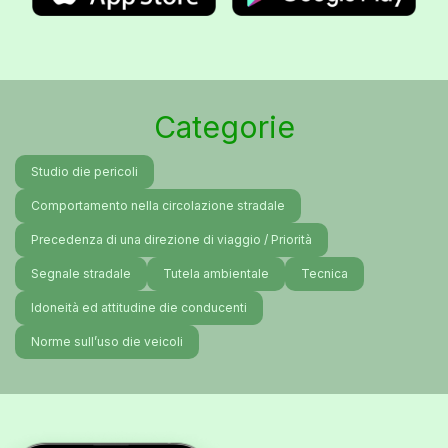
Categorie
Studio die pericoli
Comportamento nella circolazione stradale
Precedenza di una direzione di viaggio / Priorità
Segnale stradale
Tutela ambientale
Tecnica
Idoneità ed attitudine die conducenti
Norme sull’uso die veicoli