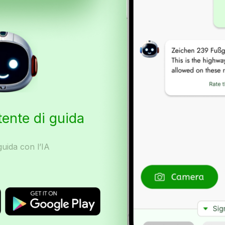
tente di guida
uida con l’IA