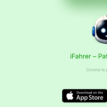
iFahrer – Pa
Domina la g