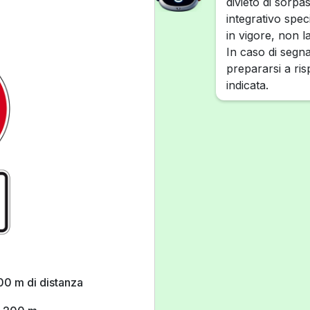
divieto di sorpas
integrativo speci
in vigore, non la
In caso di segn
prepararsi a risp
indicata.
200 m di distanza