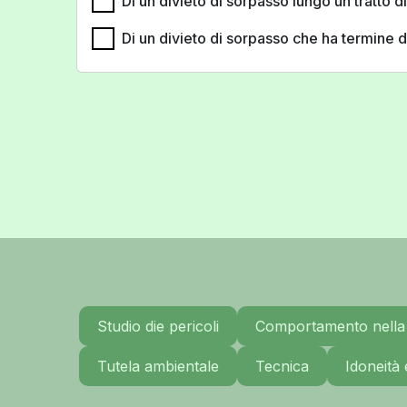
Di un divieto di sorpasso lungo un tratto 
Di un divieto di sorpasso che ha termine
Studio die pericoli
Comportamento nella 
Tutela ambientale
Tecnica
Idoneità 