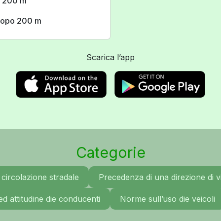
di 200 m
 dopo 200 m
Scarica l’app
Categorie
circolazione stradale
Precedenza di una direzione di vi
ed attitudine die conducenti
Norme sull’uso die veicoli