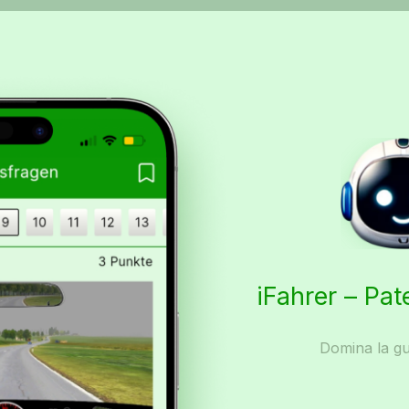
iFahrer – Pat
Domina la gu