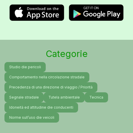
Categorie
Studio die pericoli
Comportamento nella circolazione stradale
Precedenza di una direzione di viaggio / Priorità
Segnale stradale
Tutela ambientale
Tecnica
Idoneità ed attitudine die conducenti
Norme sull’uso die veicoli