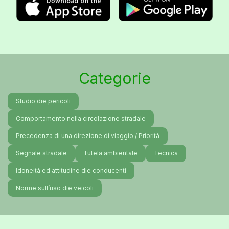
Categorie
Studio die pericoli
Comportamento nella circolazione stradale
Precedenza di una direzione di viaggio / Priorità
Segnale stradale
Tutela ambientale
Tecnica
Idoneità ed attitudine die conducenti
Norme sull’uso die veicoli