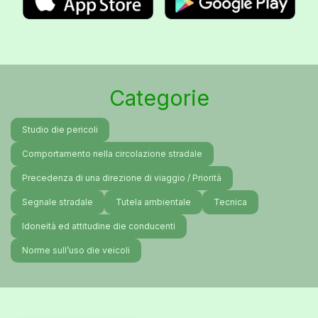
Categorie
Studio die pericoli
Comportamento nella circolazione stradale
Precedenza di una direzione di viaggio / Priorità
Segnale stradale
Tutela ambientale
Tecnica
Idoneità ed attitudine die conducenti
Norme sull’uso die veicoli