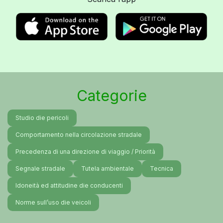
Categorie
Studio die pericoli
Comportamento nella circolazione stradale
Precedenza di una direzione di viaggio / Priorità
Segnale stradale
Tutela ambientale
Tecnica
Idoneità ed attitudine die conducenti
Norme sull’uso die veicoli