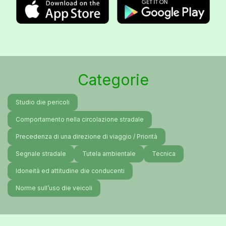
Categorie
Studio die pericoli
Comportamento nella circolazione stradale
Precedenza di una direzione di viaggio / Priorità
Segnale stradale
Tutela ambientale
Tecnica
Idoneità ed attitudine die conducenti
Norme sull’uso die veicoli