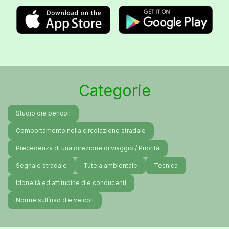
Categorie
Studio die pericoli
Comportamento nella circolazione stradale
Precedenza di una direzione di viaggio / Priorità
Segnale stradale
Tutela ambientale
Tecnica
Idoneità ed attitudine die conducenti
Norme sull’uso die veicoli