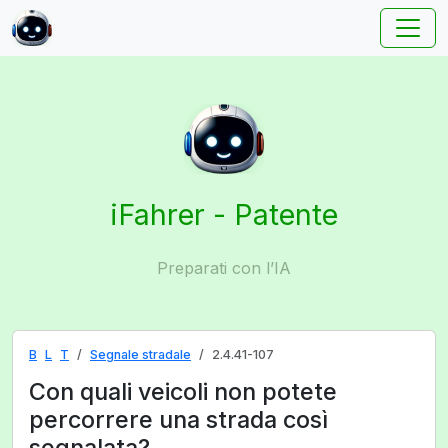
iFahrer - Patente
Preparati con l’IA
B
L
T
Segnale stradale
2.4.41-107
Con quali veicoli non potete
percorrere una strada così
segnalata?