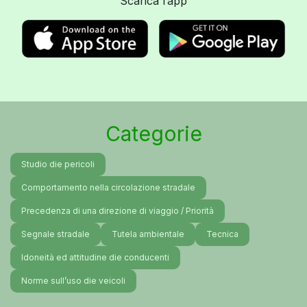
Scarica l’app
Categorie
Studio die pericoli
Comportamento nella circolazione stradale
Precedenza di una direzione di viaggio / Priorità
Segnale stradale
Tutela ambientale
Tecnica
Idoneità ed attitudine die conducenti
Norme sull’uso die veicoli