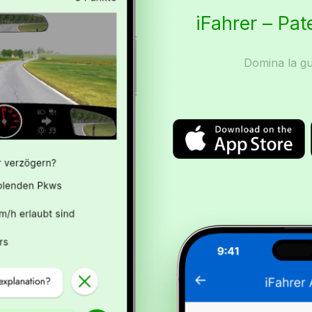
iFahrer – Pat
Domina la gu