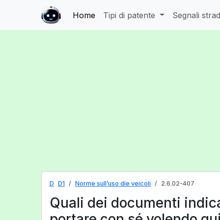
Home
Tipi di patente
Segnali strad
D
D1
Norme sull’uso die veicoli
2.6.02-407
Quali dei documenti indica
portare con sé volendo gu