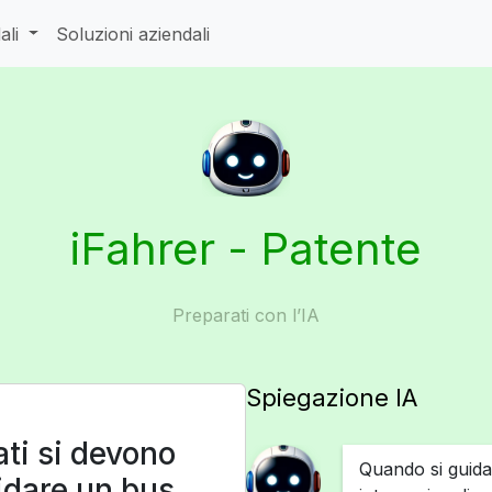
ali
Soluzioni aziendali
iFahrer - Patente
Preparati con l’IA
Spiegazione IA
ti si devono
Quando si guida
idare un bus