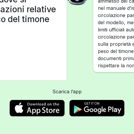
ammesso del car
azioni relative
nel manuale d'is
circolazione part
o del timone
del modello, men
limiti ufficiali a
circolazione par
sulla proprietà e
peso del timone
documenti prima 
rispettare la no
Scarica l’app