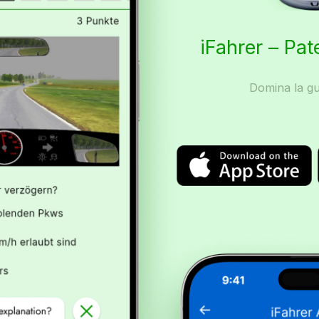
iFahrer – Pat
Domina la gu