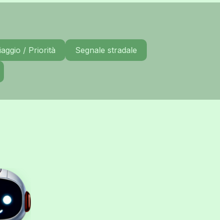
aggio / Priorità
Segnale stradale