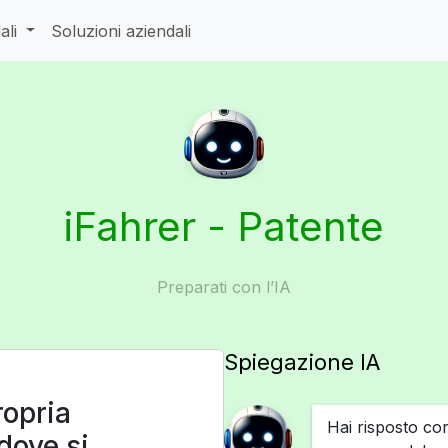
ali
Soluzioni aziendali
iFahrer - Patente
Preparati con l’IA
Spiegazione IA
ropria
Hai risposto co
dove si