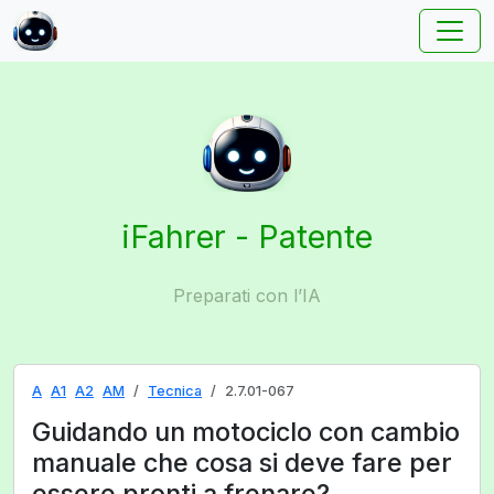
iFahrer - Patente
Preparati con l’IA
A
A1
A2
AM
Tecnica
2.7.01-067
Guidando un motociclo con cambio
manuale che cosa si deve fare per
essere pronti a frenare?