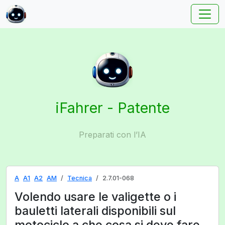
iFahrer - Patente
Preparati con l’IA
A
A1
A2
AM
Tecnica
2.7.01-068
Volendo usare le valigette o i
bauletti laterali disponibili sul
motociclo a che cosa si deve fare