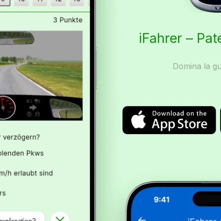
iFahrer – Pat
Domina la gu