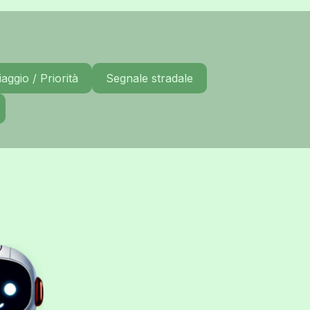
aggio / Priorità
Segnale stradale