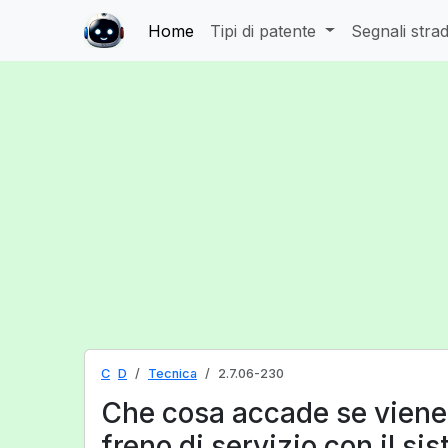
Home
Tipi di patente
Segnali strad
C
D
Tecnica
2.7.06-230
Che cosa accade se viene 
freno di servizio con il si