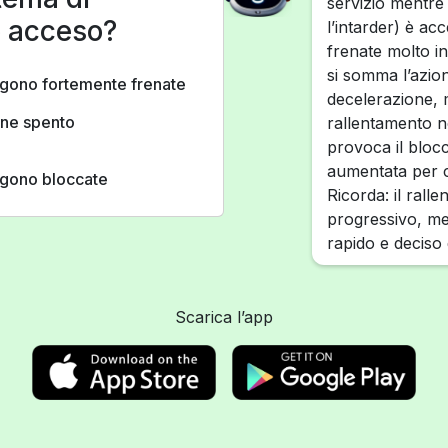
servizio mentre 
o acceso?
l’intarder) è ac
frenate molto in
si somma l’azion
engono fortemente frenate
decelerazione, m
iene spento
rallentamento n
provoca il blocc
aumentata per c
engono bloccate
Ricorda: il rall
progressivo, men
rapido e deciso
Scarica l’app