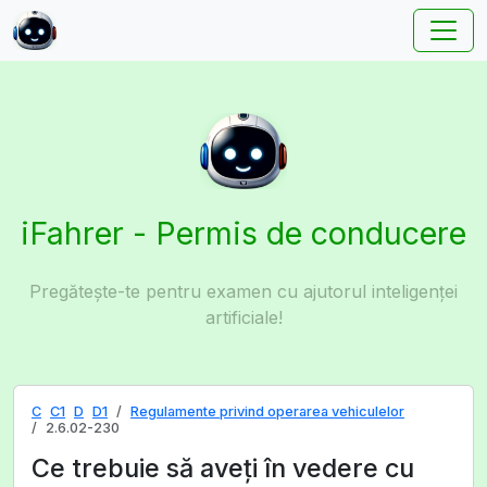
iFahrer - Permis de conducere
Pregătește-te pentru examen cu ajutorul inteligenței
artificiale!
C
C1
D
D1
Regulamente privind operarea vehiculelor
2.6.02-230
Ce trebuie să aveți în vedere cu