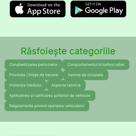
Răsfoiește categoriile
Conștientizarea pericolelor
Comportamentul în traficul rutier
Prioritate / Drept de trecere
Semne de circulație
Protecția mediului
Aspecte tehnice
Aptitudinea și calificarea șoferilor de vehicule
Regulamente privind operarea vehiculelor