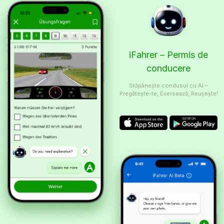
iFahrer – Permis de
conducere
Stăpânește condusul cu AI –
Pregătește-te, Exersează, Reușește!