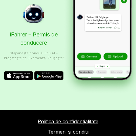
iFahrer – Permis de
conducere
Stăpânește condusul cu AI –
Pregătește-te, Exersează, Reușește!
Politica de confidențialitate
Termeni și condiții