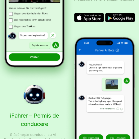
iFahrer – Permis de
conducere
Stăpânește condusul cu AI –