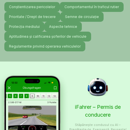
Conștientizarea pericolelor
Comportamentul în traficul rutier
Prioritate / Drept de trecere
Semne de circulație
Protecția mediului
Aspecte tehnice
Aptitudinea și calificarea șoferilor de vehicule
Regulamente privind operarea vehiculelor
iFahrer – Permis de
conducere
Stăpânește condusul cu AI –
Pregătește-te, Exersează, Reușește!