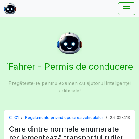
iFahrer - Permis de conducere
Pregătește-te pentru examen cu ajutorul inteligenței
artificiale!
C
C1
Regulamente privind operarea vehiculelor
2.6.02-413
Care dintre normele enumerate
reglementează transportul rutier