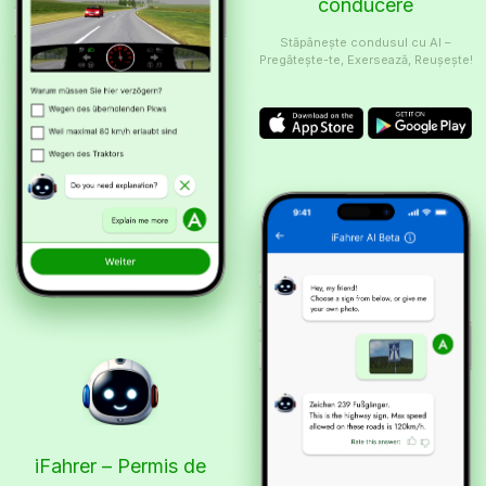
conducere
Stăpânește condusul cu AI –
Pregătește-te, Exersează, Reușește!
iFahrer – Permis de