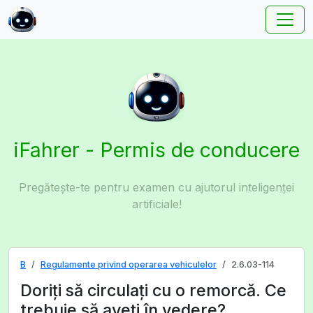
iFahrer - Permis de conducere
Pregătește-te pentru examen cu ajutorul inteligenței
artificiale!
B
Regulamente privind operarea vehiculelor
2.6.03-114
Doriți să circulați cu o remorcă. Ce
trebuie să aveți în vedere?