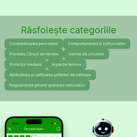
Răsfoiește categoriile
Conștientizarea pericolelor
Comportamentul în traficul rutier
Prioritate / Drept de trecere
Semne de circulație
Protecția mediului
Aspecte tehnice
Aptitudinea și calificarea șoferilor de vehicule
Regulamente privind operarea vehiculelor