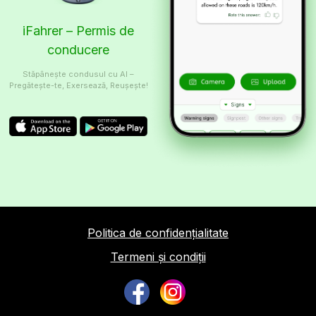
iFahrer – Permis de
conducere
Stăpânește condusul cu AI –
Pregătește-te, Exersează, Reușește!
Politica de confidențialitate
Termeni și condiții