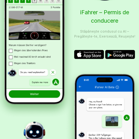
iFahrer – Permis de
conducere
Stăpânește condusul cu AI –
Pregătește-te, Exersează, Reușește!