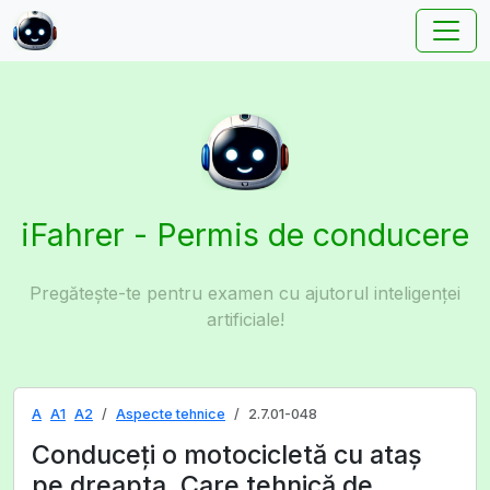
iFahrer - Permis de conducere
Pregătește-te pentru examen cu ajutorul inteligenței
artificiale!
A
A1
A2
Aspecte tehnice
2.7.01-048
Conduceţi o motocicletă cu ataş
pe dreapta. Care tehnică de