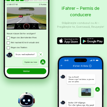
iFahrer – Permis de
conducere
Stăpânește condusul cu AI –
Pregătește-te, Exersează, Reușește!