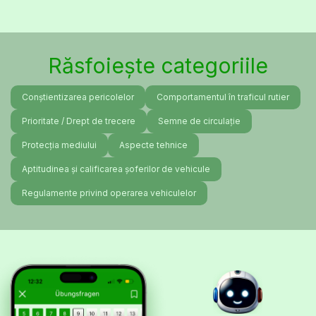
Răsfoiește categoriile
Conștientizarea pericolelor
Comportamentul în traficul rutier
Prioritate / Drept de trecere
Semne de circulație
Protecția mediului
Aspecte tehnice
Aptitudinea și calificarea șoferilor de vehicule
Regulamente privind operarea vehiculelor