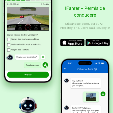
iFahrer – Permis de
conducere
Stăpânește condusul cu AI –
Pregătește-te, Exersează, Reușește!