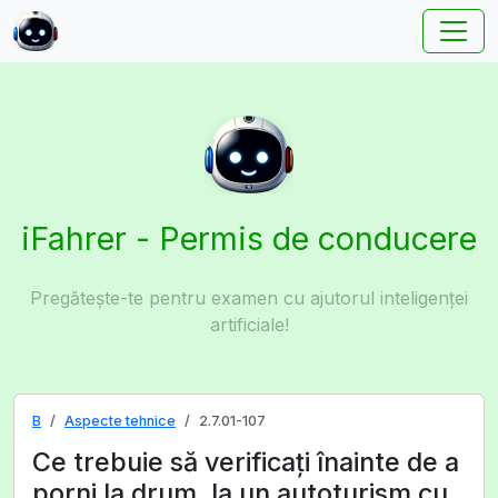
iFahrer - Permis de conducere
Pregătește-te pentru examen cu ajutorul inteligenței
artificiale!
B
Aspecte tehnice
2.7.01-107
Ce trebuie să verificaţi înainte de a
porni la drum, la un autoturism cu