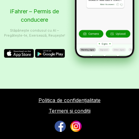
iFahrer – Permis de
conducere
Stăpânește condusul cu AI –
Pregătește-te, Exersează, Reușește!
Politica de confidențialitate
Termeni și condiții