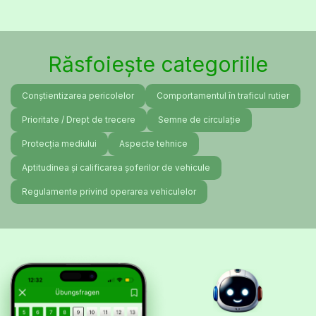
Răsfoiește categoriile
Conștientizarea pericolelor
Comportamentul în traficul rutier
Prioritate / Drept de trecere
Semne de circulație
Protecția mediului
Aspecte tehnice
Aptitudinea și calificarea șoferilor de vehicule
Regulamente privind operarea vehiculelor