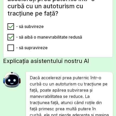
curbă cu un autoturism cu
tracțiune pe față?
- să subvireze
- să aibă o manevrabilitate redusă
- să supravireze
Explicația asistentului nostru AI
Dacă accelerezi prea puternic într-o
curbă cu un autoturism cu tracțiune pe
față, poate apărea subvirarea și
manevrabilitatea se reduce. La
tracțiunea față, atunci când roțile din
față primesc prea multă putere în
curbă, ele pot pierde aderența și mașina