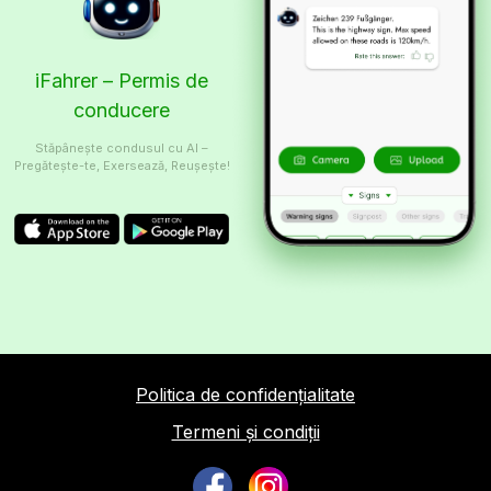
iFahrer – Permis de
conducere
Stăpânește condusul cu AI –
Pregătește-te, Exersează, Reușește!
Politica de confidențialitate
Termeni și condiții