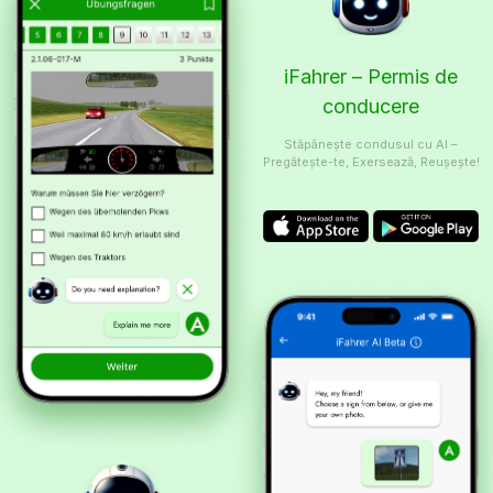
iFahrer – Permis de
conducere
Stăpânește condusul cu AI –
Pregătește-te, Exersează, Reușește!