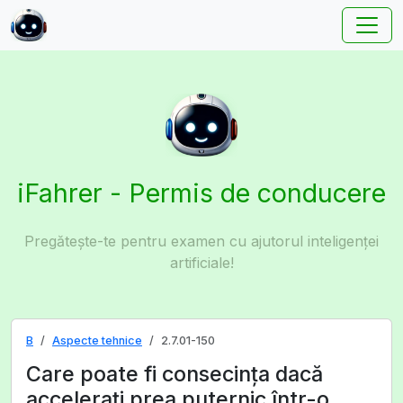
iFahrer - Permis de conducere
Pregătește-te pentru examen cu ajutorul inteligenței
artificiale!
B
Aspecte tehnice
2.7.01-150
Care poate fi consecința dacă
accelerați prea puternic într-o