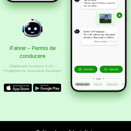
iFahrer – Permis de
conducere
Stăpânește condusul cu AI –
Pregătește-te, Exersează, Reușește!