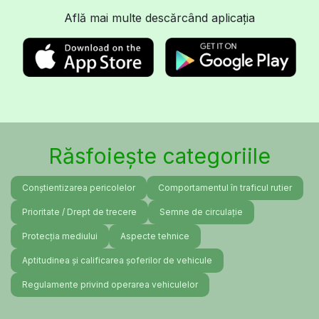
Află mai multe descărcând aplicația
Răsfoiește categoriile
Conștientizarea pericolelor
Comportamentul în traficul rutier
Prioritate / Drept de trecere
Semne de circulație
Protecția mediului
Aspecte tehnice
Aptitudinea și calificarea șoferilor de vehicule
Regulamente privind operarea vehiculelor