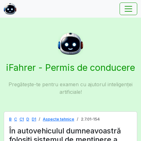
iFahrer - Permis de conducere
Pregătește-te pentru examen cu ajutorul inteligenței
artificiale!
B
C
C1
D
D1
Aspecte tehnice
2.7.01-154
În autovehiculul dumneavoastră
folosiți sistemul de menținere a