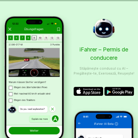
iFahrer – Permis de
conducere
Stăpânește condusul cu AI –
Pregătește-te, Exersează, Reușește!