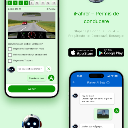
iFahrer – Permis de
conducere
Stăpânește condusul cu AI –
Pregătește-te, Exersează, Reușește!