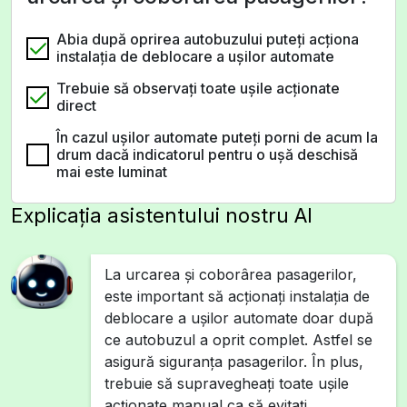
Abia după oprirea autobuzului puteţi acţiona
instalaţia de deblocare a uşilor automate
Trebuie să observaţi toate uşile acţionate
direct
În cazul uşilor automate puteţi porni de acum la
drum dacă indicatorul pentru o uşă deschisă
mai este luminat
Explicația asistentului nostru AI
La urcarea şi coborârea pasagerilor,
este important să acționați instalația de
deblocare a ușilor automate doar după
ce autobuzul a oprit complet. Astfel se
asigură siguranța pasagerilor. În plus,
trebuie să supravegheați toate ușile
acționate manual ca să evitați