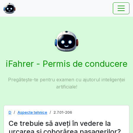
iFahrer - Permis de conducere
Pregătește-te pentru examen cu ajutorul inteligenței
artificiale!
D
Aspecte tehnice
2.7.01-206
Ce trebuie să aveţi în vedere la
urcarea şi coborârea pasagerilor?