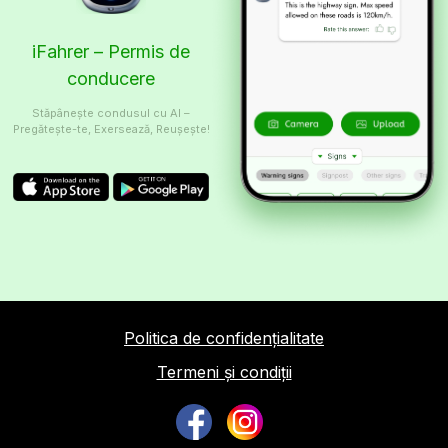
iFahrer – Permis de
conducere
Stăpânește condusul cu AI –
Pregătește-te, Exersează, Reușește!
Politica de confidențialitate
Termeni și condiții