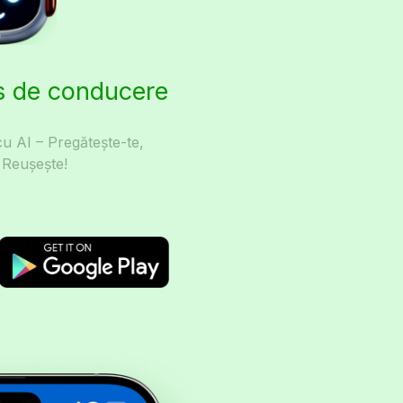
is de conducere
u AI – Pregătește-te,
 Reușește!