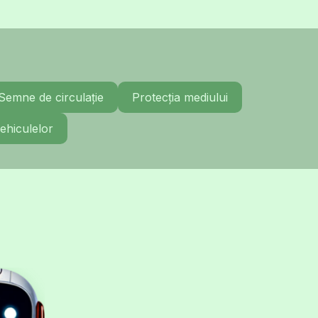
Semne de circulație
Protecția mediului
ehiculelor