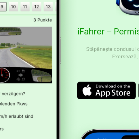
iFahrer – Perm
Stăpânește condusul c
Exersează,