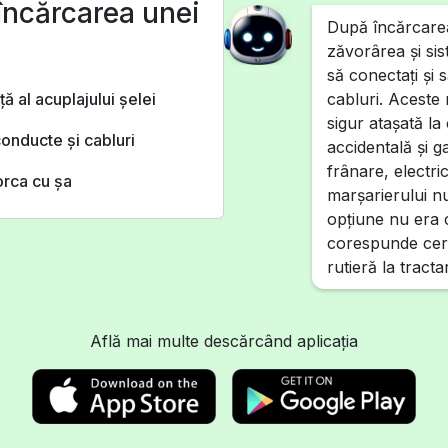
încărcarea unei
După încărcarea 
zăvorârea și sis
să conectați și s
ă al acuplajului şelei
cabluri. Aceste
sigur atașată l
conducte şi cabluri
accidentală și 
frânare, electri
orca cu şa
marșarierului n
opțiune nu era c
corespunde ceri
rutieră la tract
Află mai multe descărcând aplicația