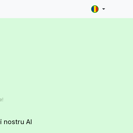
e!
i nostru AI