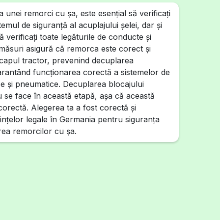
unei remorci cu şa, este esențial să verificați
temul de siguranță al acuplajului şelei, dar și
ă verificați toate legăturile de conducte și
 măsuri asigură că remorca este corect și
a capul tractor, prevenind decuplarea
garantând funcționarea corectă a sistemelor de
ce și pneumatice. Decuplarea blocajului
u se face în această etapă, așa că această
orectă. Alegerea ta a fost corectă și
nțelor legale în Germania pentru siguranța
area remorcilor cu şa.