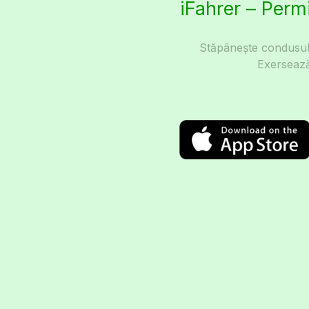
iFahrer – Perm
Stăpânește condusul 
Exersează