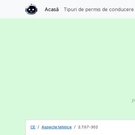
Acasă
Tipuri de permis de conducer
P
CE
Aspecte tehnice
2.7.07-302