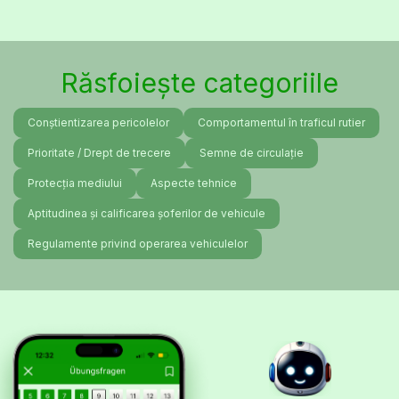
Răsfoiește categoriile
Conștientizarea pericolelor
Comportamentul în traficul rutier
Prioritate / Drept de trecere
Semne de circulație
Protecția mediului
Aspecte tehnice
Aptitudinea și calificarea șoferilor de vehicule
Regulamente privind operarea vehiculelor