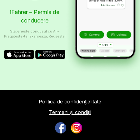
iFahrer – Permis de
conducere
Stăpânește condusul cu AI –
Pregătește-te, Exersează, Reușește!
Politica de confidențialitate
Termeni și condiții