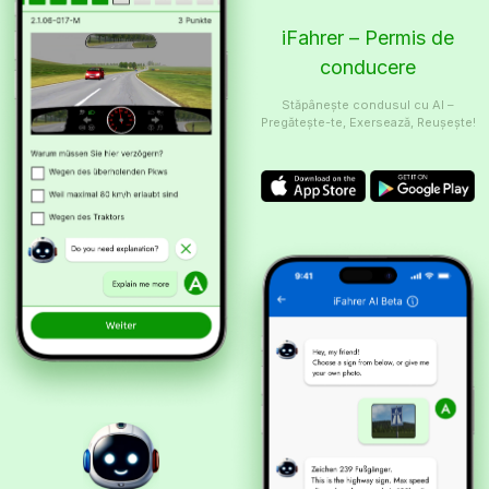
iFahrer – Permis de
conducere
Stăpânește condusul cu AI –
Pregătește-te, Exersează, Reușește!