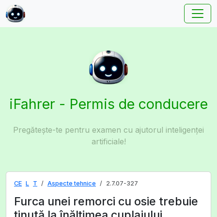
iFahrer - Permis de conducere
Pregătește-te pentru examen cu ajutorul inteligenței
artificiale!
CE
L
T
Aspecte tehnice
2.7.07-327
Furca unei remorci cu osie trebuie
ținută la înălțimea cuplajului