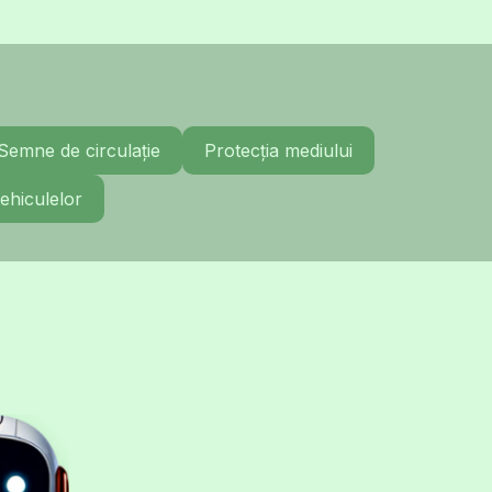
Semne de circulație
Protecția mediului
ehiculelor