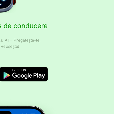
is de conducere
u AI – Pregătește-te,
 Reușește!