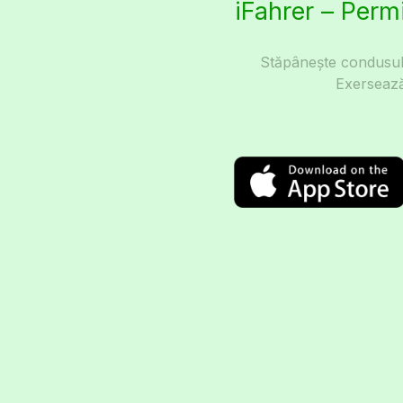
iFahrer – Perm
Stăpânește condusul 
Exersează