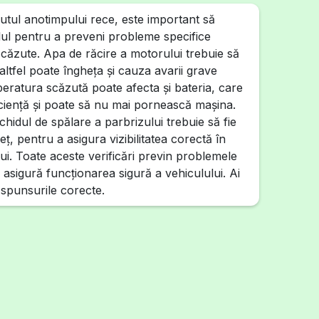
putul anotimpului rece, este important să
ulul pentru a preveni probleme specifice
scăzute. Apa de răcire a motorului trebuie să
 altfel poate îngheța și cauza avarii grave
eratura scăzută poate afecta și bateria, care
ficiență și poate să nu mai pornească mașina.
hidul de spălare a parbrizului trebuie să fie
eț, pentru a asigura vizibilitatea corectă în
ui. Toate aceste verificări previn problemele
și asigură funcționarea sigură a vehiculului. Ai
ăspunsurile corecte.