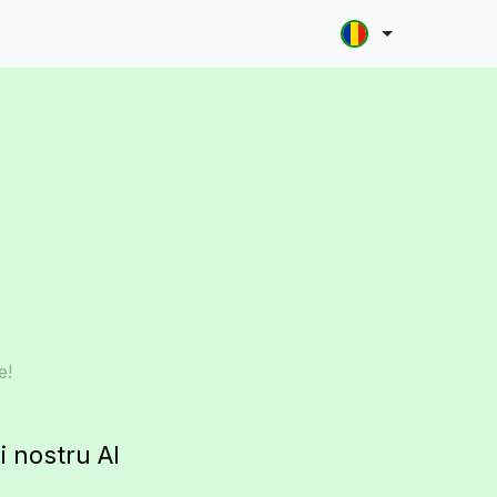
e!
i nostru AI