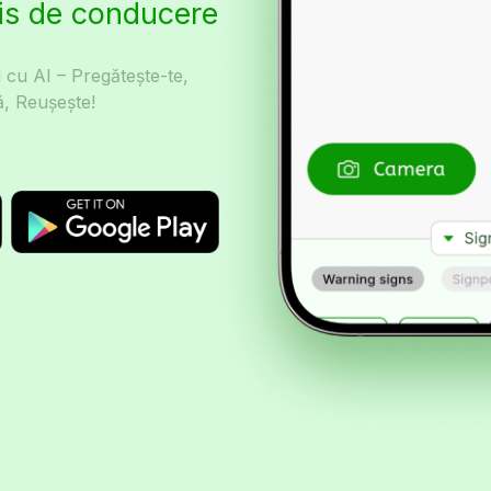
is de conducere
cu AI – Pregătește-te,
, Reușește!