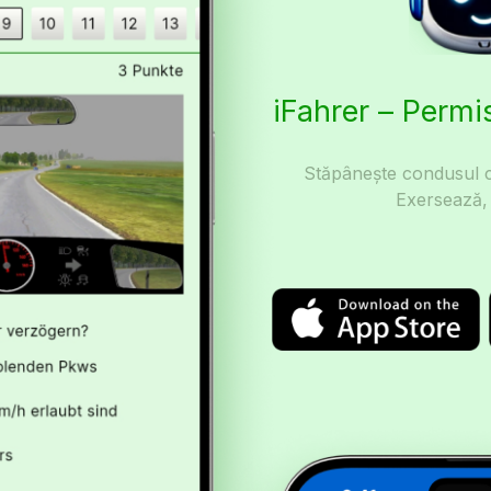
iFahrer – Perm
Stăpânește condusul c
Exersează,