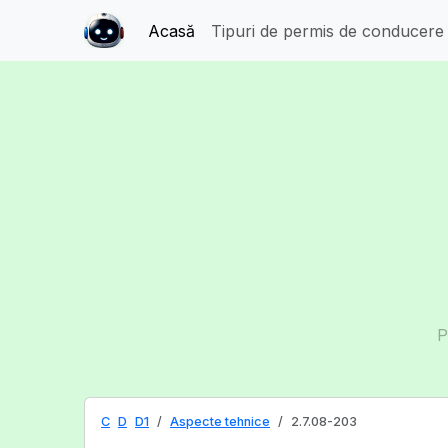
Acasă
Tipuri de permis de conducer
P
C
D
D1
Aspecte tehnice
2.7.08-203