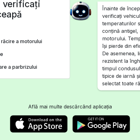
 verificaţi
Înainte de înce
nceapă
verificați vehic
temperaturilor 
conțină antigel,
motorului. Temp
 răcire a motorului
își pierde din e
De asemenea, lic
ze
rezistent la îngh
are a parbrizului
timpul condusul
tipice de iarnă 
selectat toate r
Află mai multe descărcând aplicația