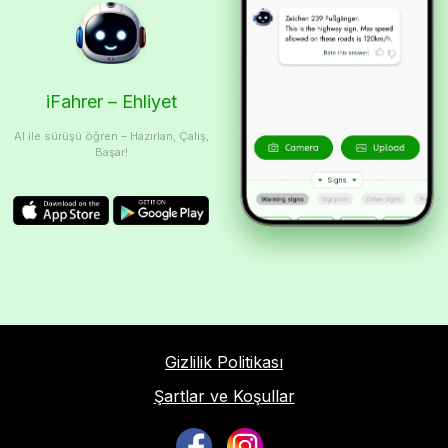
iFahrer – Ehliyet
AI ile sürüşü öğren – Hazırlan, Çalış,
Başar!
Gizlilik Politikası
Şartlar ve Koşullar