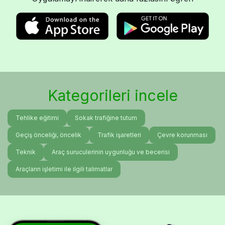
Kategorileri incele
Tehlike eğitimi
Sokak trafiğine tutum
Geçiş önceliği, öncelik
Trafik işaretleri
Çevre korunması
Teknik
Araç suruculerinin uygunluğu ve becerisi
Araçların işletimi ile ilgili talimatlar