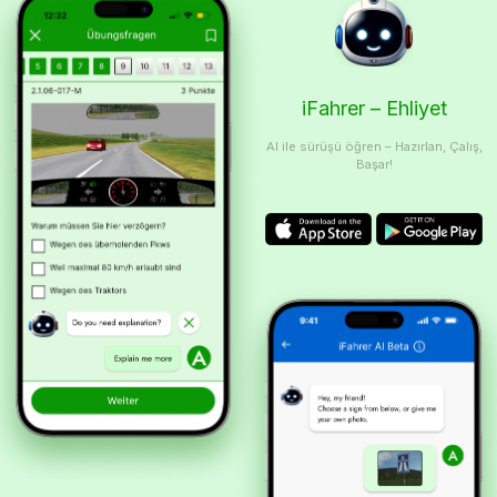
iFahrer – Ehliyet
AI ile sürüşü öğren – Hazırlan, Çalış,
Başar!