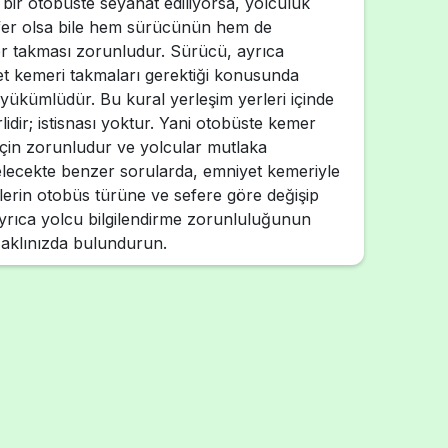
bir otobüste seyahat ediliyorsa, yolculuk
 sefer olsa bile hem sürücünün hem de
r takması zorunludur. Sürücü, ayrıca
et kemeri takmaları gerektiği konusunda
 yükümlüdür. Bu kural yerleşim yerleri içinde
lidir; istisnası yoktur. Yani otobüste kemer
çin zorunludur ve yolcular mutlaka
Gelecekte benzer sorularda, emniyet kemeriyle
klerin otobüs türüne ve sefere göre değişip
ayrıca yolcu bilgilendirme zorunluluğunun
 aklınızda bulundurun.