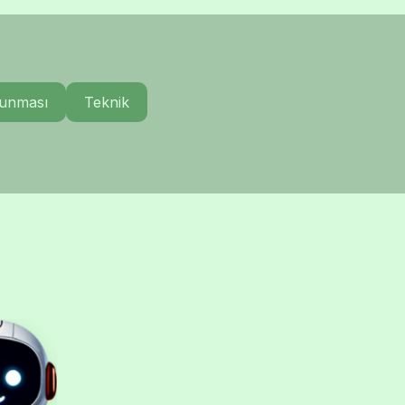
runması
Teknik