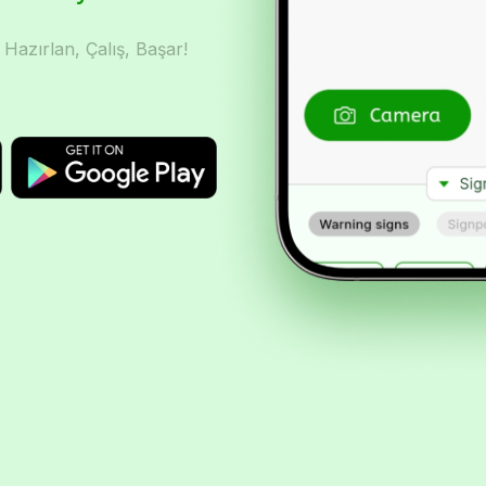
 Hazırlan, Çalış, Başar!