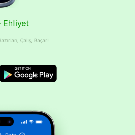
 Ehliyet
azırlan, Çalış, Başar!