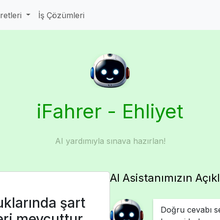
aretleri
İş Çözümleri
iFahrer - Ehliyet
AI yardımıyla sınava hazırlan!
AI Asistanımızın Açık
klarında şart
Doğru cevabı se
ri mevcuttur.