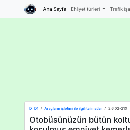
Ana Sayfa
Ehliyet türleri
Trafik iş
D
D1
Araçların işletimi ile ilgili talimatlar
2.6.02-210
Otobüsünüzün bütün koltu
koşulmuş emniyet kemerle