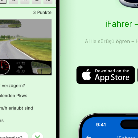
iFahrer –
AI ile sürüşü öğren – H