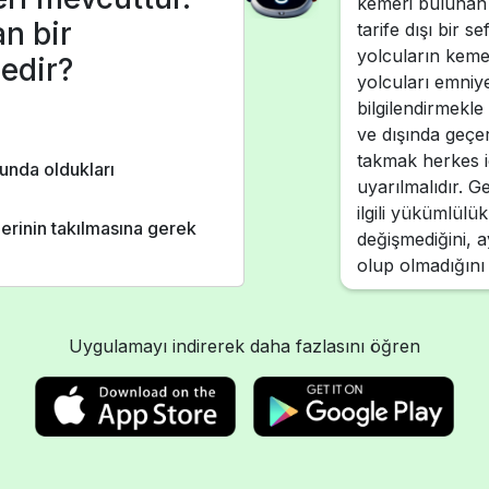
kemeri bulunan 
an bir
tarife dışı bir
yolcuların keme
nedir?
yolcuları emniy
bilgilendirmekle
ve dışında geçer
takmak herkes i
unda oldukları
uyarılmalıdır. 
ilgili yükümlülü
erinin takılmasına gerek
değişmediğini, 
olup olmadığını
Uygulamayı indirerek daha fazlasını öğren