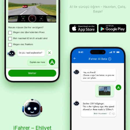
AI ile sürüşü öğren – Hazırlan, Çalış,
Başar!
iFahrer – Ehliyet