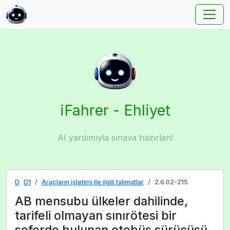
iFahrer - Ehliyet
AI yardımıyla sınava hazırlan!
D
D1
Araçların işletimi ile ilgili talimatlar
2.6.02-215
AB mensubu ülkeler dahilinde,
tarifeli olmayan sınırötesi bir
seferde bulunan otobüs sürücüsü,