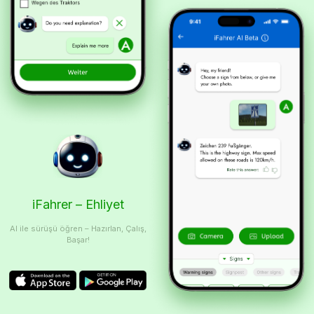
iFahrer – Ehliyet
AI ile sürüşü öğren – Hazırlan, Çalış,
Başar!