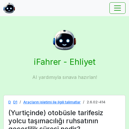
iFahrer - Ehliyet
AI yardımıyla sınava hazırlan!
D
D1
Araçların işletimi ile ilgili talimatlar
2.6.02-414
(Yurtiçinde) otobüsle tarifesiz
yolcu taşımacılığı ruhsatının
geçerlilik süresi nedir?