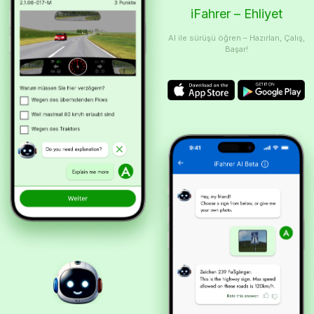
iFahrer – Ehliyet
AI ile sürüşü öğren – Hazırlan, Çalış,
Başar!