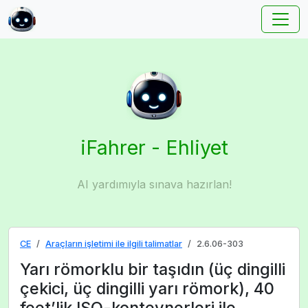
iFahrer - Ehliyet
AI yardımıyla sınava hazırlan!
CE
Araçların işletimi ile ilgili talimatlar
2.6.06-303
Yarı römorklu bir taşıdın (üç dingilli
çekici, üç dingilli yarı römork), 40
feet’lik ISO-konteynerleri ile