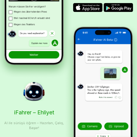
iFahrer – Ehliyet
AI ile sürüşü öğren – Hazırlan, Çalış,
Başar!