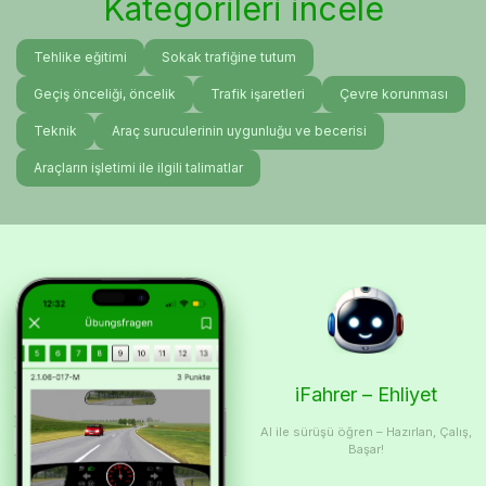
Kategorileri incele
Tehlike eğitimi
Sokak trafiğine tutum
Geçiş önceliği, öncelik
Trafik işaretleri
Çevre korunması
Teknik
Araç suruculerinin uygunluğu ve becerisi
Araçların işletimi ile ilgili talimatlar
iFahrer – Ehliyet
AI ile sürüşü öğren – Hazırlan, Çalış,
Başar!