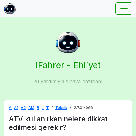
iFahrer - Ehliyet
AI yardımıyla sınava hazırlan!
A
A1
A2
AM
B
L
T
Teknik
2.7.01-066
ATV kullanırken nelere dikkat
edilmesi gerekir?