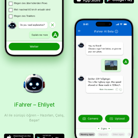
iFahrer – Ehliyet
AI ile sürüşü öğren – Hazırlan, Çalış,
Başar!