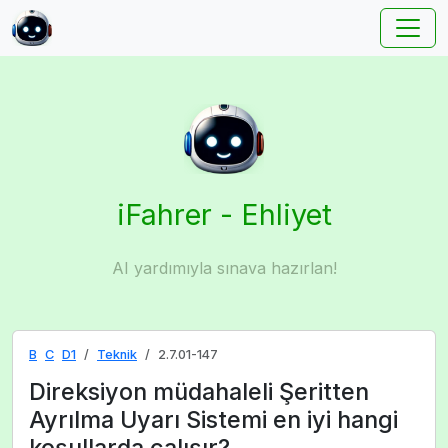
iFahrer - Ehliyet
AI yardımıyla sınava hazırlan!
B
C
D1
Teknik
2.7.01-147
Direksiyon müdahaleli Şeritten
Ayrılma Uyarı Sistemi en iyi hangi
koşullarda çalışır?