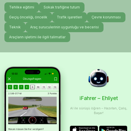
Tehlike eğitimi
Sokak trafiğine tutum
Geçiş önceliği, öncelik
Trafik işaretleri
Çevre korunması
Teknik
Araç suruculerinin uygunluğu ve becerisi
Araçların işletimi ile ilgili talimatlar
iFahrer – Ehliyet
AI ile sürüşü öğren – Hazırlan, Çalış,
Başar!