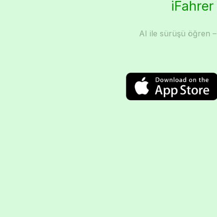
iFahrer
AI ile sürüşü öğren –