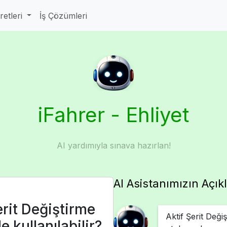
aretleri
İş Çözümleri
iFahrer - Ehliyet
AI yardımıyla sınava hazırlan!
AI Asistanımızın Açık
rit Değiştirme
Aktif Şerit Deği
e kullanılabilir?