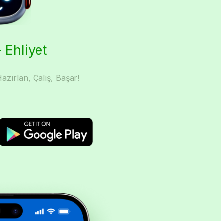
 Ehliyet
azırlan, Çalış, Başar!