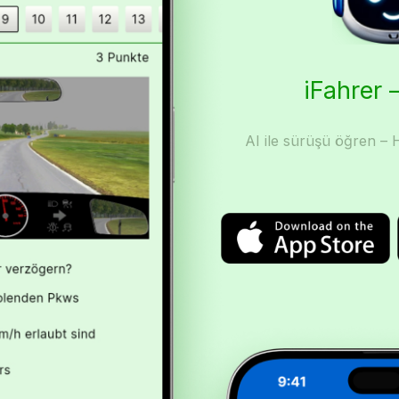
iFahrer –
AI ile sürüşü öğren – H