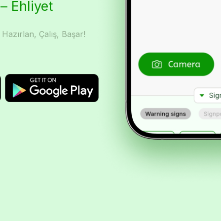
 – Ehliyet
 Hazırlan, Çalış, Başar!