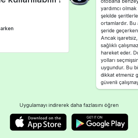
otobana benzeye
yardımcı olmak i
şekilde şeritlerle
ortamlardır. Bu
parken
şeride geçerken
Ancak işaretsiz,
sağlıklı çalışma
hareket eder. 
yolları seçmişsin
uygundur. Bu bil
dikkat etmeniz g
güvenli çalışmay
Uygulamayı indirerek daha fazlasını öğren