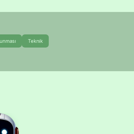
runması
Teknik