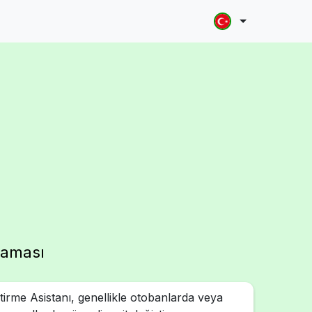
laması
ştirme Asistanı, genellikle otobanlarda veya