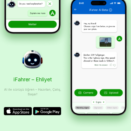
iFahrer – Ehliyet
AI ile sürüşü öğren – Hazırlan, Çalış,
Başar!