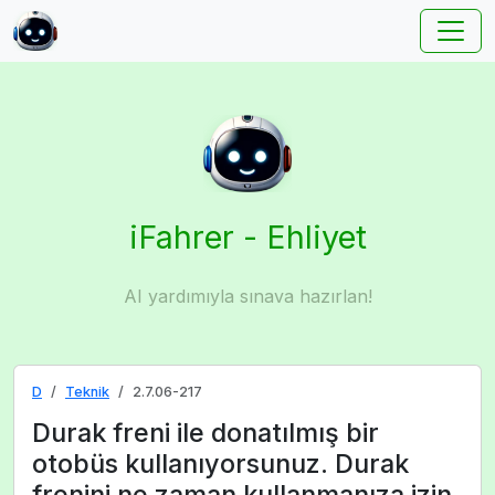
iFahrer - Ehliyet
AI yardımıyla sınava hazırlan!
D
Teknik
2.7.06-217
Durak freni ile donatılmış bir
otobüs kullanıyorsunuz. Durak
frenini ne zaman kullanmanıza izin